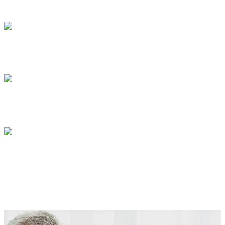
Kardiologie
NEUROLOGIE / PSYCHIATRIE
Neurologie
INNERE MEDIZIN
Innere Medizin
ORTHOPÄDIE / UNFALLCHIRURGIE
Orthopädie- / Unfallchirurgie