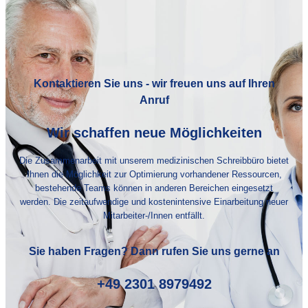
Kontaktieren Sie uns - wir freuen uns auf Ihren
Anruf
Wir schaffen neue Möglichkeiten
Die Zusammenarbeit mit unserem medizinischen Schreibbüro bietet
Ihnen die Möglichkeit zur Optimierung vorhandener Ressourcen,
bestehende Teams können in anderen Bereichen eingesetzt
werden. Die zeitaufwendige und kostenintensive Einarbeitung neuer
Mitarbeiter-/Innen entfällt.
Sie haben Fragen? Dann rufen Sie uns gerne an
+49 2301 8979492